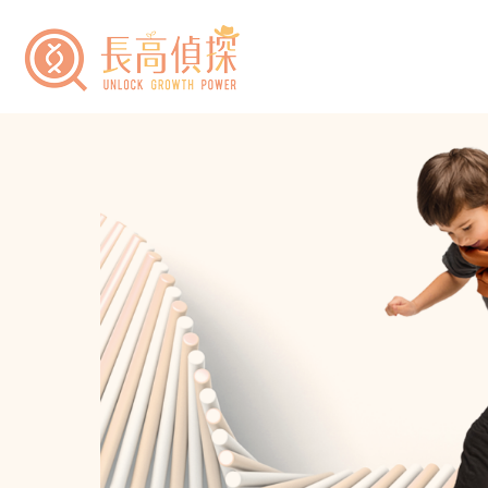
跳
至
主
要
內
容